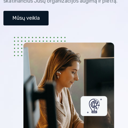
skatinančius Jūsų organizacijos augimą ir plėtrą.
Mūsų veikla